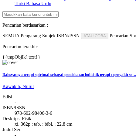
Turki
Bahasa Urdu
Pencarian berdasarkan :
SEMUA
Pengarang
Subjek
ISBN/ISSN
Pencarian Spe
ATAU COBA
Pencarian terakhir:
{{tmpObj[k].text}}
Dahsyatnya terapi spiritual sebagai pendekatan holisitik terapi : penyakit se
Kawakib, Nurul
Edisi
-
ISBN/ISSN
978-602-98406-3-6
Deskripsi Fisik
xi, 362p.: tab. : bibl. ; 22,8 cm
Judul Seri
-