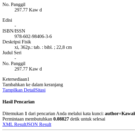
No. Panggil
297.77 Kaw d
Edisi
-
ISBN/ISSN
978-602-98406-3-6
Deskripsi Fisik
xi, 362p.: tab. : bibl. ; 22,8 cm
Judul Seri
-
No. Panggil
297.77 Kaw d
Ketersediaan
1
Tambahkan ke dalam keranjang
Tampilkan Detail
Sitasi
Hasil Pencarian
Ditemukan
1
dari pencarian Anda melalui kata kunci:
author=Kawak
Permintaan membutuhkan
0.08827
detik untuk selesai
XML Result
JSON Result