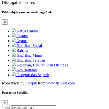
Ditenagai oleh
SLiMS
Pilih subjek yang menarik bagi Anda
×
Karya Umum
Filsafat
Agama
Ilmu-ilmu Sosial
Bahasa
Ilmu-ilmu Murni
Ilmu-ilmu Terapan
Kesenian, Hiburan, dan Olahraga
Kesusastraan
Geografi dan Sejarah
Icons made by
Freepik
from
www.flaticon.com
Pencarian Spesifik
×
Judul