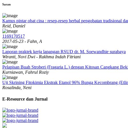
Saran
Kamus pintar obat cina : resep-resep herbal pengobatan tradisional d
Reid, Daniel
1169170517
2017-05-23 - Fahn, A
Laporan praktek kerja lapangan RSUD dr. M. Soewandhie surabaya
Wiranti, Novi Dwi - Rakhma Indah Fitriani
Pelapisan Buah Stroberi (Fragaria L.) dengan Kitosan Cangkang Beki
Kurniawan, Fahrul Roziy
Uji Skrining Fitokimia Ekstrak Etanol 96% Bunga Kecombrang (Etlin
Rosalinda, Neni
E-Resource dan Jurnal