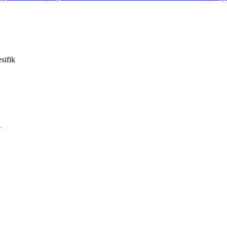
sifik
…