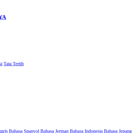
YA
si
Tata Tertib
ggris
Bahasa Spanyol
Bahasa Jerman
Bahasa Indonesia
Bahasa Jepang