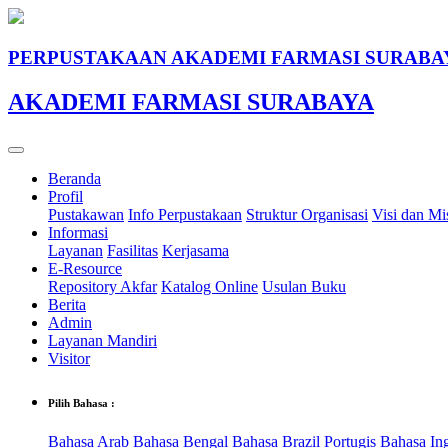
PERPUSTAKAAN AKADEMI FARMASI SURABA
AKADEMI FARMASI SURABAYA
Beranda
Profil
Pustakawan
Info Perpustakaan
Struktur Organisasi
Visi dan Mi
Informasi
Layanan
Fasilitas
Kerjasama
E-Resource
Repository Akfar
Katalog Online
Usulan Buku
Berita
Admin
Layanan Mandiri
Visitor
Pilih Bahasa :
Bahasa Arab
Bahasa Bengal
Bahasa Brazil Portugis
Bahasa In