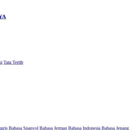
YA
si
Tata Tertib
ggris
Bahasa Spanyol
Bahasa Jerman
Bahasa Indonesia
Bahasa Jepang