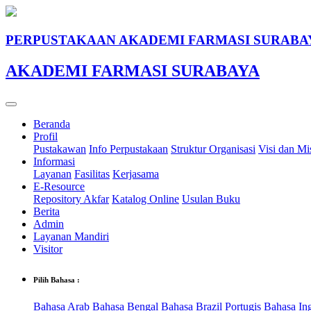
PERPUSTAKAAN AKADEMI FARMASI SURABA
AKADEMI FARMASI SURABAYA
Beranda
Profil
Pustakawan
Info Perpustakaan
Struktur Organisasi
Visi dan Mi
Informasi
Layanan
Fasilitas
Kerjasama
E-Resource
Repository Akfar
Katalog Online
Usulan Buku
Berita
Admin
Layanan Mandiri
Visitor
Pilih Bahasa :
Bahasa Arab
Bahasa Bengal
Bahasa Brazil Portugis
Bahasa In