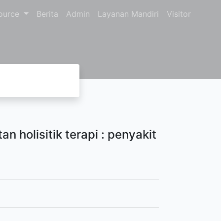
ource
Berita
Admin
Layanan Mandiri
Visitor
n holisitik terapi : penyakit