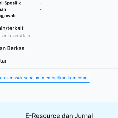
il Spesifik
-
aan
-
ngjawab
ain/terkait
sedia versi lain
an Berkas
tar
arus masuk sebelum memberikan komentar
E-Resource dan Jurnal