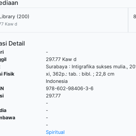
ediaan
Library (200)
8
77 Kaw d
si Detail
ri
-
gil
297.77 Kaw d
t
Surabaya
:
Intigrafika sukses mulia
.,
20
i Fisik
xi, 362p.: tab. : bibl. ; 22,8 cm
Indonesia
SN
978-602-98406-3-6
si
297.77
-
dia
-
embawa
-
-
Spiritual