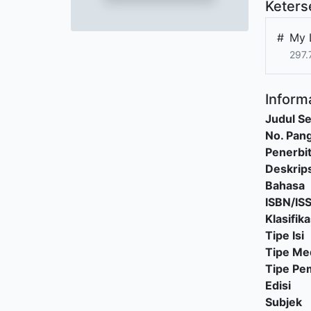
Keters
#
My 
297.
Informa
Judul Se
No. Pang
Penerbi
Deskrips
Bahasa
ISBN/IS
Klasifika
Tipe Isi
Tipe Me
Tipe P
Edisi
Subjek