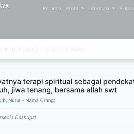
AYA
Beranda
Profil
Informasi
E-Res
atnya terapi spiritual sebagai pendekata
h, jiwa tenang, bersama allah swt
ib, Nurul
- Nama Orang;
rsedia Deskripsi