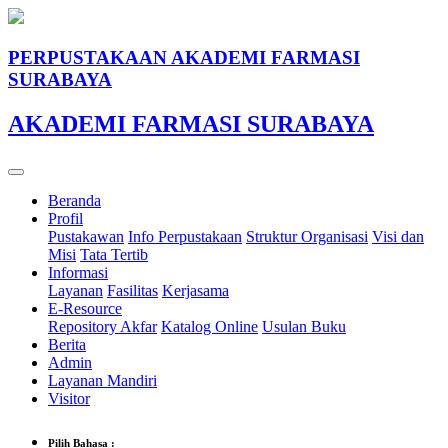
PERPUSTAKAAN AKADEMI FARMASI
SURABAYA
AKADEMI FARMASI SURABAYA
Beranda
Profil
Pustakawan
Info Perpustakaan
Struktur Organisasi
Visi dan
Misi
Tata Tertib
Informasi
Layanan
Fasilitas
Kerjasama
E-Resource
Repository Akfar
Katalog Online
Usulan Buku
Berita
Admin
Layanan Mandiri
Visitor
Pilih Bahasa :