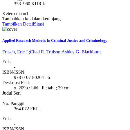
353. 960 KUR k
Ketersediaan
1
Tambahkan ke dalam keranjang
Tampilkan Detail
Sitasi
Applied Research Methods In Criminal Justice and Criminology
Fritsch, Eric J.;
Chad R. Trulson;
Ashley G. Blackburn
Edisi
-
ISBN/ISSN
978-0-07-802641-6
Deskripsi Fisik
x, 209p.: bibl., Il.; tab. ; 29 cm
Judul Seri
-
No. Panggil
364.072 FRI a
Edisi
-
ISBN/ISSN