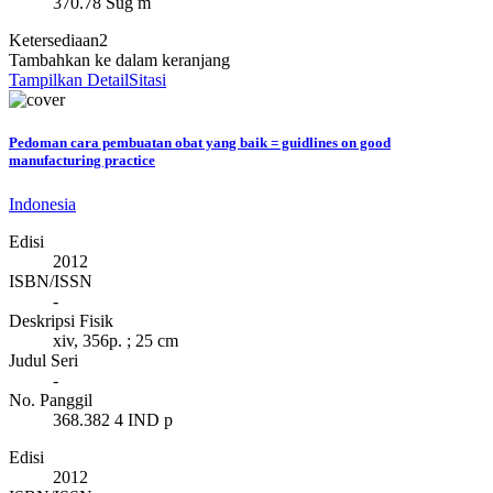
370.78 Sug m
Ketersediaan
2
Tambahkan ke dalam keranjang
Tampilkan Detail
Sitasi
Pedoman cara pembuatan obat yang baik = guidlines on good
manufacturing practice
Indonesia
Edisi
2012
ISBN/ISSN
-
Deskripsi Fisik
xiv, 356p. ; 25 cm
Judul Seri
-
No. Panggil
368.382 4 IND p
Edisi
2012