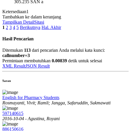
305.235 SAN a
Ketersediaan
1
Tambahkan ke dalam keranjang
Tampilkan Detail
Sitasi
1
2
3
4
5
Berikutnya
Hal. Akhir
Hasil Pencarian
Ditemukan
113
dari pencarian Anda melalui kata kunci:
callnumber=3
Permintaan membutuhkan
0.00839
detik untuk selesai
XML Result
JSON Result
Saran
English for Pharmacy Students
Rosmayanti, Vivit; Ramli; Jangga, Safaruddin, Sukmawati
597140615
2016-10-04 - Agustina, Royani
886150616