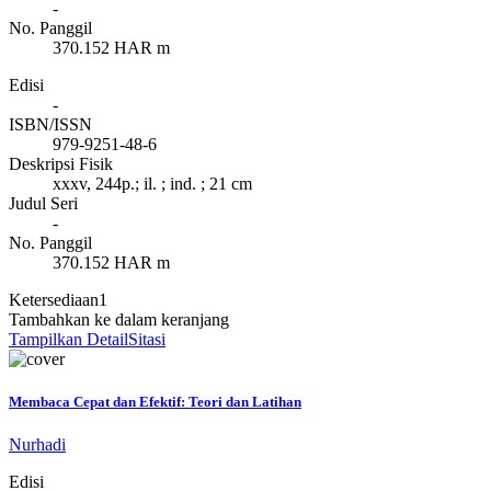
-
No. Panggil
370.152 HAR m
Edisi
-
ISBN/ISSN
979-9251-48-6
Deskripsi Fisik
xxxv, 244p.; il. ; ind. ; 21 cm
Judul Seri
-
No. Panggil
370.152 HAR m
Ketersediaan
1
Tambahkan ke dalam keranjang
Tampilkan Detail
Sitasi
Membaca Cepat dan Efektif: Teori dan Latihan
Nurhadi
Edisi