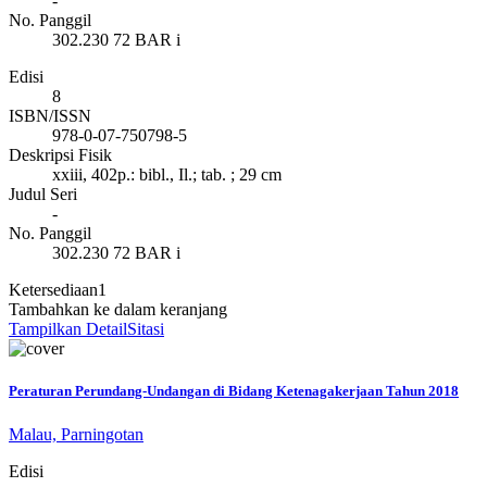
-
No. Panggil
302.230 72 BAR i
Edisi
8
ISBN/ISSN
978-0-07-750798-5
Deskripsi Fisik
xxiii, 402p.: bibl., Il.; tab. ; 29 cm
Judul Seri
-
No. Panggil
302.230 72 BAR i
Ketersediaan
1
Tambahkan ke dalam keranjang
Tampilkan Detail
Sitasi
Peraturan Perundang-Undangan di Bidang Ketenagakerjaan Tahun 2018
Malau, Parningotan
Edisi