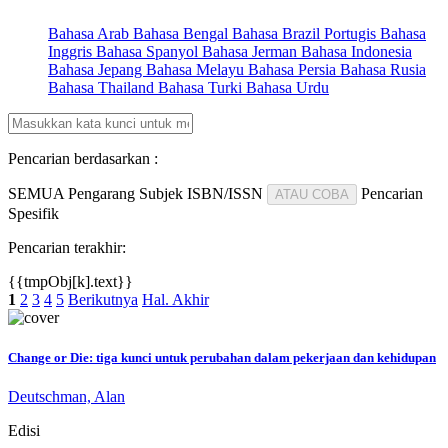
Bahasa Arab
Bahasa Bengal
Bahasa Brazil Portugis
Bahasa
Inggris
Bahasa Spanyol
Bahasa Jerman
Bahasa Indonesia
Bahasa Jepang
Bahasa Melayu
Bahasa Persia
Bahasa Rusia
Bahasa Thailand
Bahasa Turki
Bahasa Urdu
Pencarian berdasarkan :
SEMUA
Pengarang
Subjek
ISBN/ISSN
Pencarian
ATAU COBA
Spesifik
Pencarian terakhir:
{{tmpObj[k].text}}
1
2
3
4
5
Berikutnya
Hal. Akhir
Change or Die: tiga kunci untuk perubahan dalam pekerjaan dan kehidupan
Deutschman, Alan
Edisi