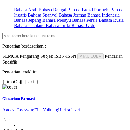
Bahasa Arab
Bahasa Bengal
Bahasa Brazil Portugis
Bahasa
Inggris
Bahasa Spanyol
Bahasa Jerman
Bahasa Indonesia
Bahasa Jepang
Bahasa Melayu
Bahasa Persia
Bahasa Rusia
Bahasa Thailand
Bahasa Turki
Bahasa Urdu
Pencarian berdasarkan :
SEMUA
Pengarang
Subjek
ISBN/ISSN
Pencarian
ATAU COBA
Spesifik
Pencarian terakhir:
{{tmpObj[k].text}}
Glosarium Farmasi
Agoes, Goeswin;
Elin Yulinah;
Hari sulastri
Edisi
-