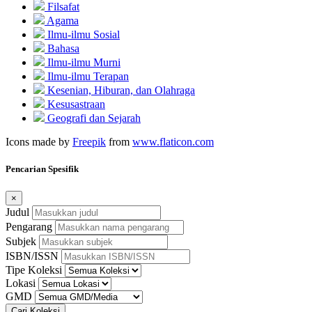
Filsafat
Agama
Ilmu-ilmu Sosial
Bahasa
Ilmu-ilmu Murni
Ilmu-ilmu Terapan
Kesenian, Hiburan, dan Olahraga
Kesusastraan
Geografi dan Sejarah
Icons made by
Freepik
from
www.flaticon.com
Pencarian Spesifik
×
Judul
Pengarang
Subjek
ISBN/ISSN
Tipe Koleksi
Lokasi
GMD
Cari Koleksi