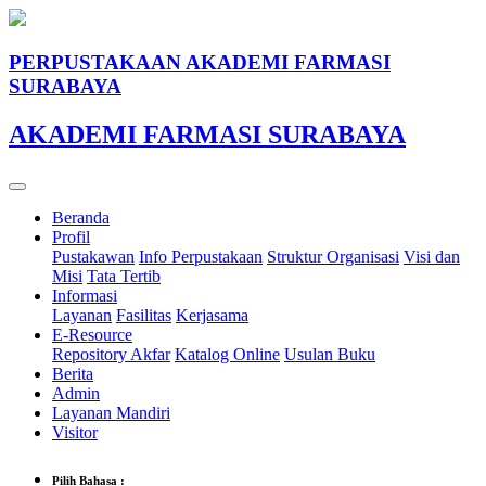
PERPUSTAKAAN AKADEMI FARMASI
SURABAYA
AKADEMI FARMASI SURABAYA
Beranda
Profil
Pustakawan
Info Perpustakaan
Struktur Organisasi
Visi dan
Misi
Tata Tertib
Informasi
Layanan
Fasilitas
Kerjasama
E-Resource
Repository Akfar
Katalog Online
Usulan Buku
Berita
Admin
Layanan Mandiri
Visitor
Pilih Bahasa :