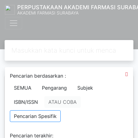
PERPUSTAKAAN AKADEMI FARMASI SURAB
AKADEMI FARMASI SURABAYA
Pencarian berdasarkan :
SEMUA
Pengarang
Subjek
Laporan Hasil Praktek
Kerja Lapangan RSUD dr.
ISBN/ISSN
ATAU COBA
Mohamad Soewandhie
(3 Februari …
Pencarian Spesifik
Novendra, Rio; Bakhtiar Setiawan;
Diah Ayu Komala; Nurul Indah
Pencarian terakhir:
Novita Sari; Nanda Mayang