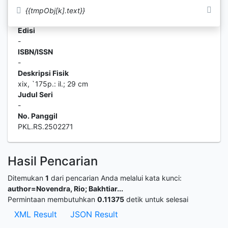
Vinanstika
{{tmpObj[k].text}}
Edisi
-
ISBN/ISSN
-
Deskripsi Fisik
xix, `175p.: il.; 29 cm
Judul Seri
-
No. Panggil
PKL.RS.2502271
Hasil Pencarian
Ditemukan
1
dari pencarian Anda melalui kata kunci:
author=Novendra, Rio; Bakhtiar...
Permintaan membutuhkan
0.11375
detik untuk selesai
XML Result
JSON Result