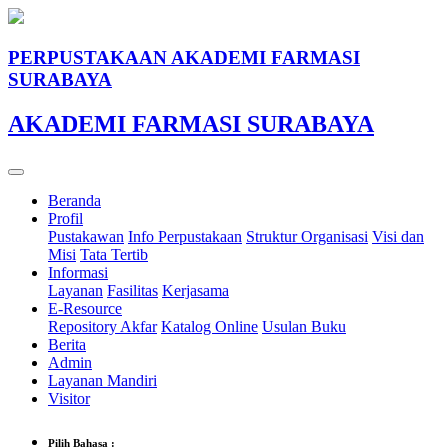
PERPUSTAKAAN AKADEMI FARMASI
SURABAYA
AKADEMI FARMASI SURABAYA
Beranda
Profil
Pustakawan
Info Perpustakaan
Struktur Organisasi
Visi dan
Misi
Tata Tertib
Informasi
Layanan
Fasilitas
Kerjasama
E-Resource
Repository Akfar
Katalog Online
Usulan Buku
Berita
Admin
Layanan Mandiri
Visitor
Pilih Bahasa :