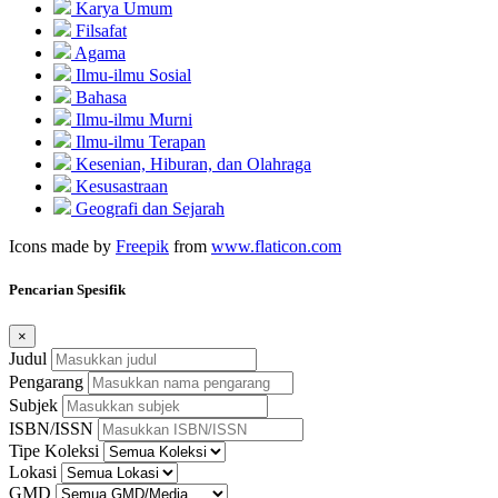
Karya Umum
Filsafat
Agama
Ilmu-ilmu Sosial
Bahasa
Ilmu-ilmu Murni
Ilmu-ilmu Terapan
Kesenian, Hiburan, dan Olahraga
Kesusastraan
Geografi dan Sejarah
Icons made by
Freepik
from
www.flaticon.com
Pencarian Spesifik
×
Judul
Pengarang
Subjek
ISBN/ISSN
Tipe Koleksi
Lokasi
GMD