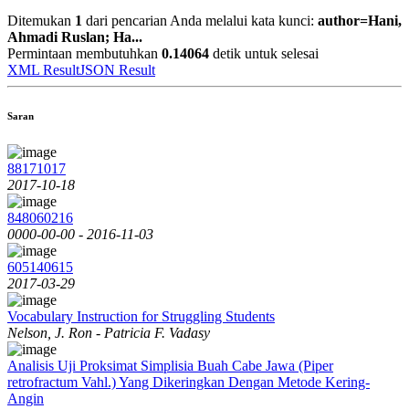
Ditemukan
1
dari pencarian Anda melalui kata kunci:
author=Hani,
Ahmadi Ruslan; Ha...
Permintaan membutuhkan
0.14064
detik untuk selesai
XML Result
JSON Result
Saran
88171017
2017-10-18
848060216
0000-00-00 - 2016-11-03
605140615
2017-03-29
Vocabulary Instruction for Struggling Students
Nelson, J. Ron - Patricia F. Vadasy
Analisis Uji Proksimat Simplisia Buah Cabe Jawa (Piper
retrofractum Vahl.) Yang Dikeringkan Dengan Metode Kering-
Angin