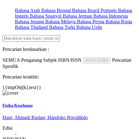
Bahasa Arab
Bahasa Bengal
Bahasa Brazil Portugis
Bahasa
Inggris
Bahasa Spanyol
Bahasa Jerman
Bahasa Indonesia
Bahasa Jepang
Bahasa Melayu
Bahasa Persia
Bahasa Rusia
Bahasa Thailand
Bahasa Turki
Bahasa Urdu
Pencarian berdasarkan :
SEMUA
Pengarang
Subjek
ISBN/ISSN
Pencarian
ATAU COBA
Spesifik
Pencarian terakhir:
{{tmpObj[k].text}}
Fisika Kesehatan
Hani, Ahmadi Ruslan; Handoko Riwidikdo
Edisi
-