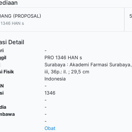
ediaan
ANG (PROPOSAL)
5
 1346 HAN s
si Detail
ri
-
gil
PRO 1346 HAN s
t
Surabaya
:
Akademi Farmasi Surabaya
.
i Fisik
iii, 36p.: il. ; 29,5 cm
Indonesia
SN
-
si
1346
-
dia
-
embawa
-
-
Obat