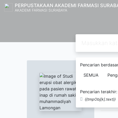
PERPUSTAKAAN AKADEMI FARMASI SURAB
AKADEMI FARMASI SURABAYA
Text
Pencarian berdasar
Studi
SEMUA
Peng
muha
Handa
Pencarian terakhir:
{{tmpObj[k].text}}
Tidak Te