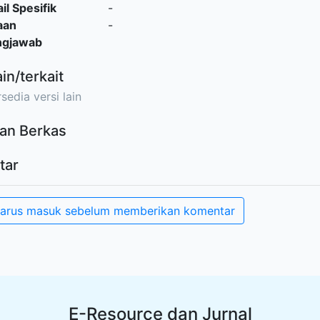
il Spesifik
-
aan
-
ngjawab
ain/terkait
sedia versi lain
an Berkas
tar
arus masuk sebelum memberikan komentar
E-Resource dan Jurnal