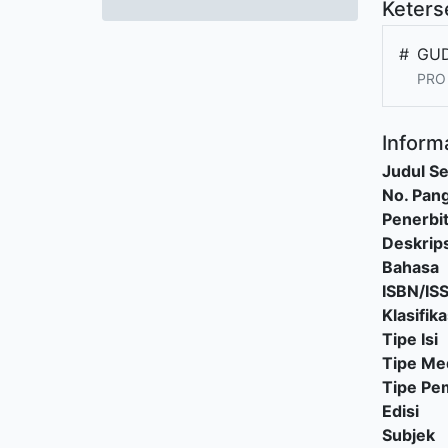
Keters
#
GUD
PRO
Informa
Judul Se
No. Pang
Penerbi
Deskrips
Bahasa
ISBN/IS
Klasifika
Tipe Isi
Tipe Me
Tipe P
Edisi
Subjek