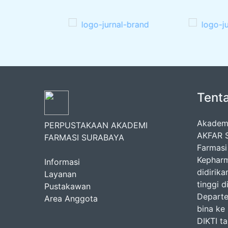
Tent
Akademi
PERPUSTAKAAN AKADEMI
AKFAR S
FARMASI SURABAYA
Farmasi
Kepharm
Informasi
didirik
Layanan
tinggi 
Pustakawan
Departem
Area Anggota
bina ke
DIKTI t