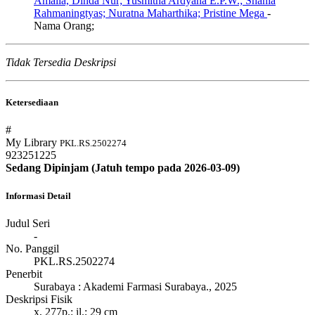
Amalia, Dinda Nur; Yusmitha Ardyana E.P.W.; Shania
Rahmaningtyas; Nuratna Maharthika; Pristine Mega
-
Nama Orang;
Tidak Tersedia Deskripsi
Ketersediaan
#
My Library
PKL.RS.2502274
923251225
Sedang Dipinjam (Jatuh tempo pada 2026-03-09)
Informasi Detail
Judul Seri
-
No. Panggil
PKL.RS.2502274
Penerbit
Surabaya
:
Akademi Farmasi Surabaya
.,
2025
Deskripsi Fisik
x, 277p.: il.; 29 cm