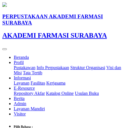
PERPUSTAKAAN AKADEMI FARMASI
SURABAYA
AKADEMI FARMASI SURABAYA
Beranda
Profil
Pustakawan
Info Perpustakaan
Struktur Organisasi
Visi dan
Misi
Tata Tertib
Informasi
Layanan
Fasilitas
Kerjasama
E-Resource
Repository Akfar
Katalog Online
Usulan Buku
Berita
Admin
Layanan Mandiri
Visitor
Pilih Bahasa :