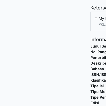
Keters
#
My 
PKL
Informa
Judul Se
No. Pang
Penerbi
Deskrips
Bahasa
ISBN/IS
Klasifika
Tipe Isi
Tipe Me
Tipe P
Edisi