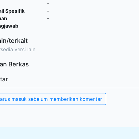
-
il Spesifik
-
aan
-
ngjawab
ain/terkait
sedia versi lain
an Berkas
tar
arus masuk sebelum memberikan komentar