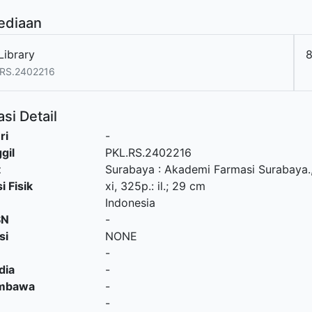
ediaan
Library
.RS.2402216
si Detail
ri
-
gil
PKL.RS.2402216
t
Surabaya
:
Akademi Farmasi Surabaya
.
i Fisik
xi, 325p.: il.; 29 cm
Indonesia
SN
-
si
NONE
-
dia
-
embawa
-
-