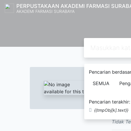
PERPUSTAKAAN AKADEMI FARMASI SURAB
AKADEMI FARMASI SURABAYA
Text
Pencarian berdasar
Lapor
SEMUA
Peng
Surab
Rani,
Pencarian terakhir:
Nama Or
{{tmpObj[k].text}}
Tidak Te