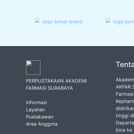
Tent
Akademi
PERPUSTAKAAN AKADEMI
AKFAR S
FARMASI SURABAYA
Farmasi
Kepharm
Informasi
didirik
Layanan
tinggi 
Pustakawan
Departem
Area Anggota
bina ke