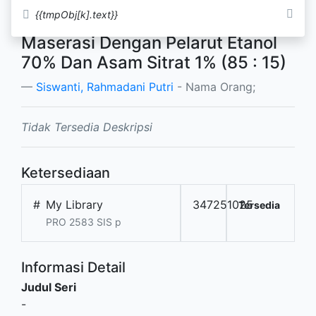
Bunga Rosella (Hibiscus
{{tmpObj[k].text}}
sabdariffa L) Dengan Metode
Maserasi Dengan Pelarut Etanol
70% Dan Asam Sitrat 1% (85 : 15)
Siswanti, Rahmadani Putri
- Nama Orang;
Tidak Tersedia Deskripsi
Ketersediaan
#
My Library
347251025
Tersedia
PRO 2583 SIS p
Informasi Detail
Judul Seri
-