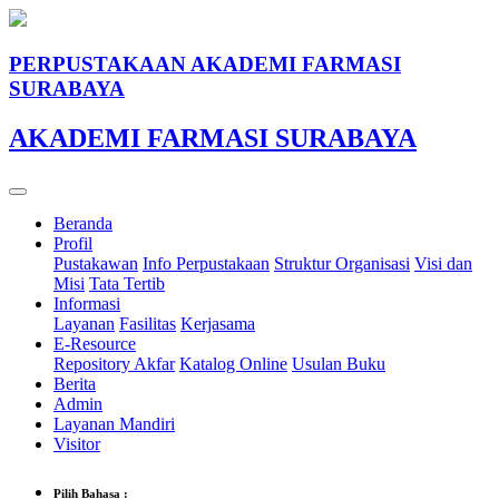
PERPUSTAKAAN AKADEMI FARMASI
SURABAYA
AKADEMI FARMASI SURABAYA
Beranda
Profil
Pustakawan
Info Perpustakaan
Struktur Organisasi
Visi dan
Misi
Tata Tertib
Informasi
Layanan
Fasilitas
Kerjasama
E-Resource
Repository Akfar
Katalog Online
Usulan Buku
Berita
Admin
Layanan Mandiri
Visitor
Pilih Bahasa :