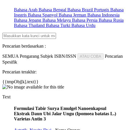
Bahasa Arab
Bahasa Bengal
Bahasa Brazil Portugis
Bahasa
Inggris
Bahasa Spanyol
Bahasa Jerman
Bahasa Indonesia
Bahasa Jepang
Bahasa Melayu
Bahasa Persia
Bahasa Rusia
Bahasa Thailand
Bahasa Turki
Bahasa Urdu
Pencarian berdasarkan :
SEMUA
Pengarang
Subjek
ISBN/ISSN
Pencarian
ATAU COBA
Spesifik
Pencarian terakhir:
{{tmpObj[k].text}}
Text
Formulasi Tabir Surya Emulgel Nanoenkapsul
Ekstrak Daun Ubi Jalar Ungu (Ipomoea batatas L.)
Varietas Antin 3