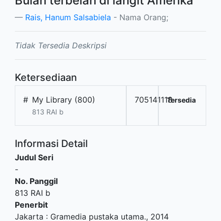
Bulan terbelah di langit Amerika
Rais, Hanum Salsabiela
- Nama Orang;
Tidak Tersedia Deskripsi
Ketersediaan
#
My Library (800)
705141118
Tersedia
813 RAI b
Informasi Detail
Judul Seri
-
No. Panggil
813 RAI b
Penerbit
Jakarta
:
Gramedia pustaka utama
.,
2014