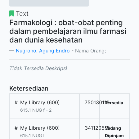
Text
Farmakologi : obat-obat penting
dalam pembelajaran ilmu farmasi
dan dunia kesehatan
Nugroho, Agung Endro
- Nama Orang;
Tidak Tersedia Deskripsi
Ketersediaan
#
My Library (600)
750130119
Tersedia
615.1 NUG f - 2
#
My Library (600)
341120515
Sedang
615.1 NUG f
Dipinjam