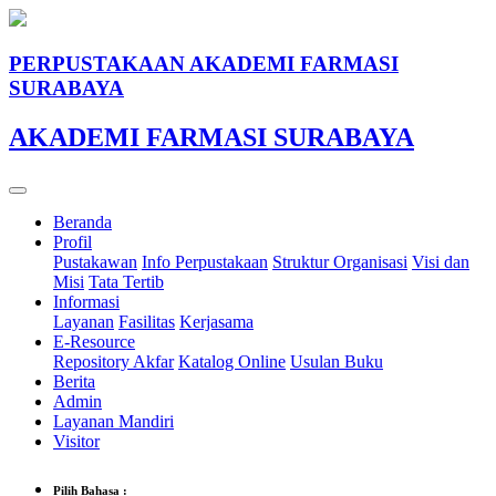
PERPUSTAKAAN AKADEMI FARMASI
SURABAYA
AKADEMI FARMASI SURABAYA
Beranda
Profil
Pustakawan
Info Perpustakaan
Struktur Organisasi
Visi dan
Misi
Tata Tertib
Informasi
Layanan
Fasilitas
Kerjasama
E-Resource
Repository Akfar
Katalog Online
Usulan Buku
Berita
Admin
Layanan Mandiri
Visitor
Pilih Bahasa :