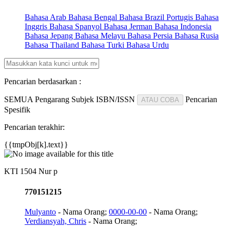
Bahasa Arab
Bahasa Bengal
Bahasa Brazil Portugis
Bahasa
Inggris
Bahasa Spanyol
Bahasa Jerman
Bahasa Indonesia
Bahasa Jepang
Bahasa Melayu
Bahasa Persia
Bahasa Rusia
Bahasa Thailand
Bahasa Turki
Bahasa Urdu
Pencarian berdasarkan :
SEMUA
Pengarang
Subjek
ISBN/ISSN
Pencarian
ATAU COBA
Spesifik
Pencarian terakhir:
{{tmpObj[k].text}}
KTI 1504 Nur p
770151215
Mulyanto
- Nama Orang;
0000-00-00
- Nama Orang;
Verdiansyah, Chris
- Nama Orang;