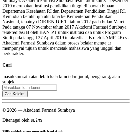
Surabaya. Akademi Farmasi Surabaya resmi didirikan 31 Desember
2010 merupakan institusi pendidikan tinggi di bawah binaan
Departemen Kesehatan RI dan Departemen Pendidikan Tinggi RI.
Kemudian beralih ijin alih bina ke Kementerian Pendidikan
Nasional, tepatnya DIRJEN DIKTI tahun 2012 pada bulan Maret.
Pada tangga 07 November tahun 2017 Akademi Farmasi Surabaya
terakreditasi B oleh BAN-PT untuk institusi dan untuk Program
Studi pada tanggal 27 April 2019 terakreditasi B oleh LAMPT-Kes .
Akademi Farmasi Surabaya dalam proses belajar mengajar
mempunyai tujuan untuk mencetak mahasiswa yang unggul dan
berkarakter.
Cari
masukkan satu atau lebih kata kunci dari judul, pengarang, atau
subjek
Cari Koleksi
© 2026 — Akademi Farmasi Surabaya
Ditenagai oleh
SLiMS
Pilih subjek yang menarik bagi Anda