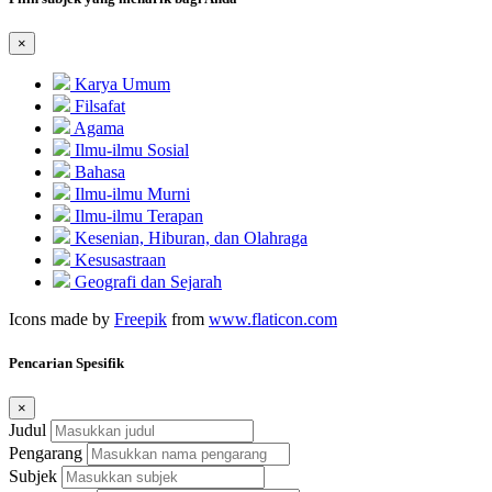
×
Karya Umum
Filsafat
Agama
Ilmu-ilmu Sosial
Bahasa
Ilmu-ilmu Murni
Ilmu-ilmu Terapan
Kesenian, Hiburan, dan Olahraga
Kesusastraan
Geografi dan Sejarah
Icons made by
Freepik
from
www.flaticon.com
Pencarian Spesifik
×
Judul
Pengarang
Subjek