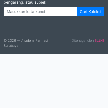
pengarang, atau subjek
Cari Koleksi
© 2026 — Akademi Farmasi
Ditenagai oleh
SLiMS
Surabaya