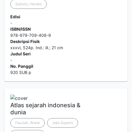
Subroto, Hendro
Edisi
-
ISBN/ISSN
978-979-709-408-9
Deskripsi Fisik
xxxvi, 524p. Ind.: ill.; 21 cm
Judul Seri
-
No. Panggil
920 SUB p
Atlas sejarah indonesia &
dunia
Fauziah, Wiwik
Joko Sujanto