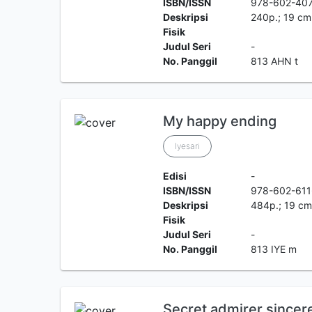
ISBN/ISSN
978-602-40
Deskripsi
240p.; 19 cm
Fisik
Judul Seri
-
No. Panggil
813 AHN t
My happy ending
Iyesari
Edisi
-
ISBN/ISSN
978-602-611
Deskripsi
484p.; 19 c
Fisik
Judul Seri
-
No. Panggil
813 IYE m
Secret admirer sincere