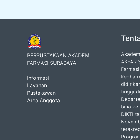
Tent
Akademi
PERPUSTAKAAN AKADEMI
AKFAR S
FARMASI SURABAYA
Farmasi
Kepharm
Informasi
didirik
Layanan
tinggi 
Pustakawan
Departem
Area Anggota
bina ke
DIKTI t
Novembe
terakred
Program