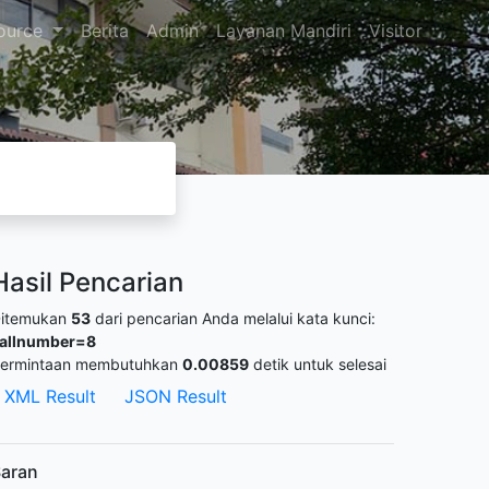
ource
Berita
Admin
Layanan Mandiri
Visitor
Hasil Pencarian
itemukan
53
dari pencarian Anda melalui kata kunci:
allnumber=8
ermintaan membutuhkan
0.00859
detik untuk selesai
XML Result
JSON Result
aran