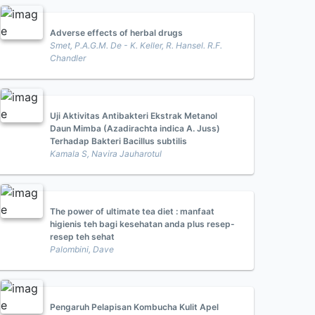
Adverse effects of herbal drugs
Smet, P.A.G.M. De - K. Keller, R. Hansel. R.F.
Chandler
Uji Aktivitas Antibakteri Ekstrak Metanol
Daun Mimba (Azadirachta indica A. Juss)
Terhadap Bakteri Bacillus subtilis
Kamala S, Navira Jauharotul
The power of ultimate tea diet : manfaat
higienis teh bagi kesehatan anda plus resep-
resep teh sehat
Palombini, Dave
Pengaruh Pelapisan Kombucha Kulit Apel