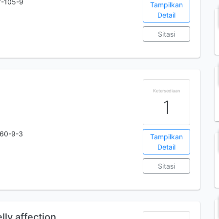
7-105-9
Tampilkan
Detail
Sitasi
Ketersediaan
1
60-9-3
Tampilkan
m
Detail
Sitasi
lly affection