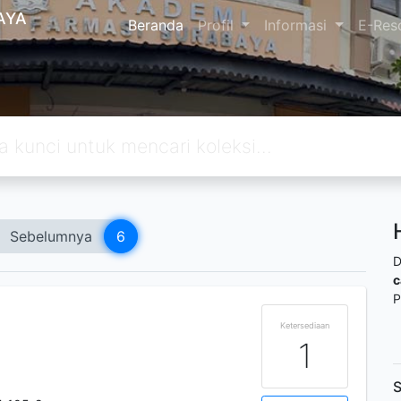
AYA
Beranda
Profil
Informasi
E-Res
Sebelumnya
6
D
c
P
Ketersediaan
1
S