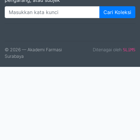
pengarang, atau subjek
Cari Koleksi
© 2026 — Akademi Farmasi
Ditenagai oleh
SLiMS
Surabaya