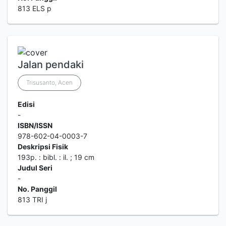
813 ELS p
Jalan pendaki
Trisusanto, Acen
Edisi
-
ISBN/ISSN
978-602-04-0003-7
Deskripsi Fisik
193p. : bibl. : il. ; 19 cm
Judul Seri
-
No. Panggil
813 TRI j