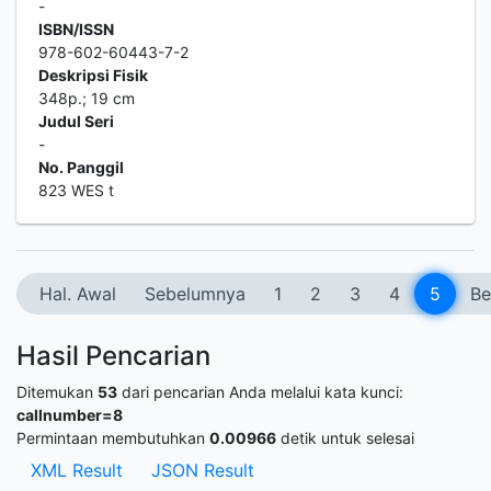
-
ISBN/ISSN
978-602-60443-7-2
Deskripsi Fisik
348p.; 19 cm
Judul Seri
-
No. Panggil
823 WES t
Hal. Awal
Sebelumnya
1
2
3
4
5
Be
Hasil Pencarian
Ditemukan
53
dari pencarian Anda melalui kata kunci:
callnumber=8
Permintaan membutuhkan
0.00966
detik untuk selesai
XML Result
JSON Result