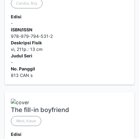
Candra, Boy
Edisi
-
ISBN/ISSN
978-979-794-531-2
Deskripsi Fisik
vi, 211p.: 13 cm
Judul Seri
-
No. Panggil
813 CAN s
The fill-in boyfriend
West, Kasie
Edisi