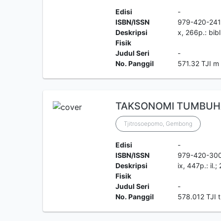
Edisi
-
ISBN/ISSN
979-420-241
Deskripsi
x, 266p.: bibl.
Fisik
Judul Seri
-
No. Panggil
571.32 TJI m
TAKSONOMI TUMBUH
Tjitrosoepomo, Gembong
Edisi
-
ISBN/ISSN
979-420-30
Deskripsi
ix, 447p.: il.
Fisik
Judul Seri
-
No. Panggil
578.012 TJI t