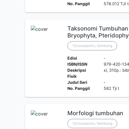
No. Panggil
578.012 TJI t
Taksonomi Tumbuhan :
Bryophyta, Pteridophy
Tjitrosoepomo, Gembong
Edisi
-
ISBN/ISSN
979-420-13
Deskripsi
xi, 310p.: bibl
Fisik
Judul Seri
-
No. Panggil
582 Tji t
Morfologi tumbuhan
Tjitrosoepomo, Gembong