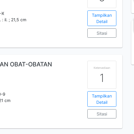
-X
Tampilkan
 : il. ; 21,5 cm
Detail
Sitasi
AN OBAT-OBATAN
Ketersediaan
1
0-9
Tampilkan
; 21 cm
Detail
Sitasi