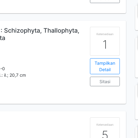
 Schizophyta, Thallophyta,
Ketersediaan
ta
1
Tampilkan
4-0
Detail
.: il.; 20,7 cm
Sitasi
Ketersediaan
5