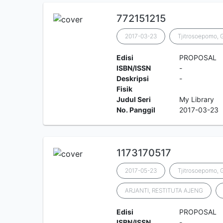
772151215
2017-03-23
Tjitrosoepomo,
Edisi
PROPOSAL
ISBN/ISSN
-
Deskripsi
-
Fisik
Judul Seri
My Library
No. Panggil
2017-03-23
1173170517
2017-05-23
Tjitrosoepomo,
ARJANTI, RESTITUTA AJENG
Edisi
PROPOSAL
ISBN/ISSN
-