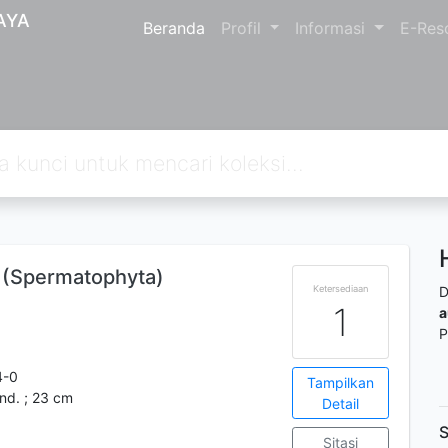
AYA
Beranda
Profil
Informasi
E-Res
(Spermatophyta)
Ketersediaan
D
1
a
P
4-0
Tampilkan
 ind. ; 23 cm
Detail
S
Sitasi