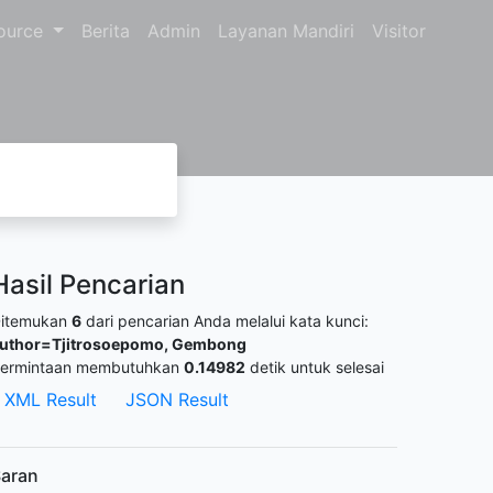
ource
Berita
Admin
Layanan Mandiri
Visitor
Hasil Pencarian
itemukan
6
dari pencarian Anda melalui kata kunci:
uthor=Tjitrosoepomo, Gembong
ermintaan membutuhkan
0.14982
detik untuk selesai
XML Result
JSON Result
aran