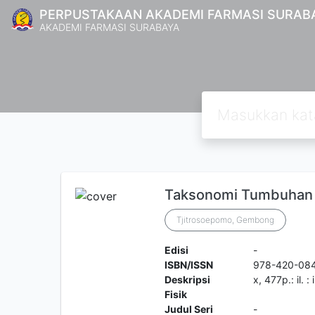
PERPUSTAKAAN AKADEMI FARMASI SURAB
AKADEMI FARMASI SURABAYA
Taksonomi Tumbuhan 
Tjitrosoepomo, Gembong
Edisi
-
ISBN/ISSN
978-420-08
Deskripsi
x, 477p.: il. :
Fisik
Judul Seri
-