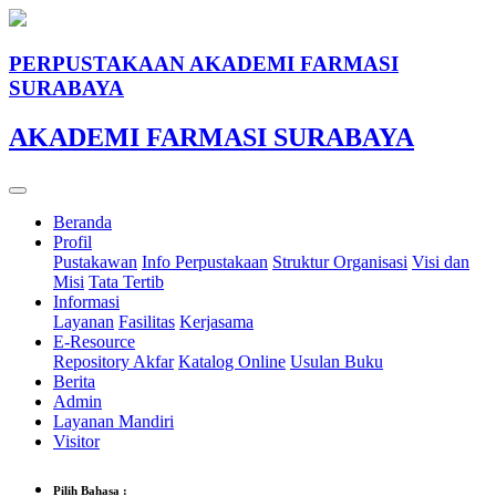
PERPUSTAKAAN AKADEMI FARMASI
SURABAYA
AKADEMI FARMASI SURABAYA
Beranda
Profil
Pustakawan
Info Perpustakaan
Struktur Organisasi
Visi dan
Misi
Tata Tertib
Informasi
Layanan
Fasilitas
Kerjasama
E-Resource
Repository Akfar
Katalog Online
Usulan Buku
Berita
Admin
Layanan Mandiri
Visitor
Pilih Bahasa :